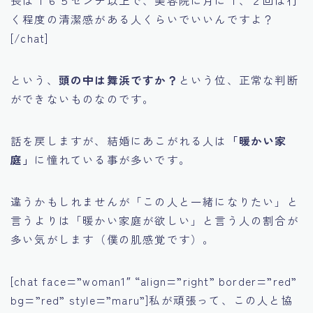
長は１６５センチ以上で、美容院に月に１、２回は行
く程度の清潔感がある人くらいでいいんですよ？
[/chat]
という、
頭の中は舞浜ですか？
という位、正常な判断
ができないものなのです。
話を戻しますが、結婚にあこがれる人は
「暖かい家
庭」
に憧れている事が多いです。
違うかもしれませんが「この人と一緒になりたい」と
言うよりは「暖かい家庭が欲しい」と言う人の割合が
多い気がします（僕の肌感覚です）。
[chat face=”woman1″ “align=”right” border=”red”
bg=”red” style=”maru”]私が頑張って、この人と協