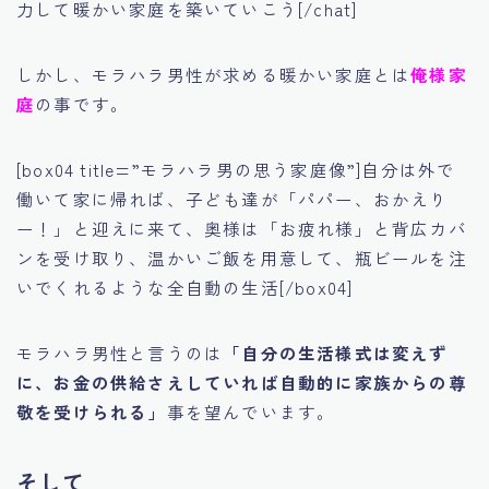
力して暖かい家庭を築いていこう[/chat]
しかし、モラハラ男性が求める暖かい家庭とは
俺様家
庭
の事です。
[box04 title=”モラハラ男の思う家庭像”]自分は外で
働いて家に帰れば、子ども達が「パパー、おかえり
ー！」と迎えに来て、奥様は「お疲れ様」と背広カバ
ンを受け取り、温かいご飯を用意して、瓶ビールを注
いでくれるような全自動の生活[/box04]
モラハラ男性と言うのは
「自分の生活様式は変えず
に、お金の供給さえしていれば自動的に家族からの尊
敬を受けられる」
事を望んでいます。
そして