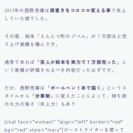
2017年の西野亮廣は
肩書きをコロコロ変える事
で炎上
していた頃でした。
その頃、絵本「えんとつ町のプペル」が７万部ほど売
り上げ実績を積んです。
通常であれば
「芸人が絵本を実力で７万部売った」
と
いう実績が評価されるべき内容だったはずです。
だが、西野亮廣は
「ボールペン１本で描く」
というス
タイルから
「分業制」
に変えたことによって、持ち前
の火力の強さ（炎上力）もあり
[chat face=”woman1″ “align=”left” border=”red”
bg=”red” style=”maru”]ゴーストライターを使って