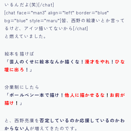
いるんだよ(笑)[/chat]
[chat face=”man3″ align=”left” border=”blue”
bg=”blue” style=”maru”]皆、西野の絵凄いとか言って
るけど、アイツ描いてないから[/chat]
と燃えていました。
絵本を描けば
「芸人のくせに絵本なんか描くな！
漫才をやれ
！
ひな
壇に出ろ
！」
分業制にしたら
「ボールペン一本で描け！
他人に描かせるな
！
お前が
描け
！
」
と、西野亮廣を
否定しているのか応援しているのかわ
からない人
が増えてきたのです。